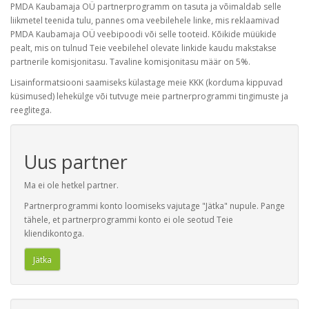
PMDA Kaubamaja OÜ partnerprogramm on tasuta ja võimaldab selle
liikmetel teenida tulu, pannes oma veebilehele linke, mis reklaamivad
PMDA Kaubamaja OÜ veebipoodi või selle tooteid. Kõikide müükide
pealt, mis on tulnud Teie veebilehel olevate linkide kaudu makstakse
partnerile komisjonitasu. Tavaline komisjonitasu määr on 5%.
Lisainformatsiooni saamiseks külastage meie KKK (korduma kippuvad
küsimused) lehekülge või tutvuge meie partnerprogrammi tingimuste ja
reeglitega.
Uus partner
Ma ei ole hetkel partner.
Partnerprogrammi konto loomiseks vajutage "Jätka" nupule. Pange
tähele, et partnerprogrammi konto ei ole seotud Teie
kliendikontoga.
Jätka