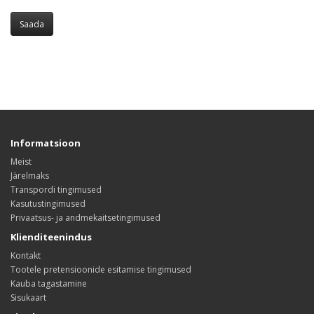
Informatsioon
Meist
Järelmaks
Transpordi tingimused
Kasutustingimused
Privaatsus- ja andmekaitsetingimused
Klienditeenindus
Kontakt
Tootele pretensioonide esitamise tingimused
Kauba tagastamine
Sisukaart