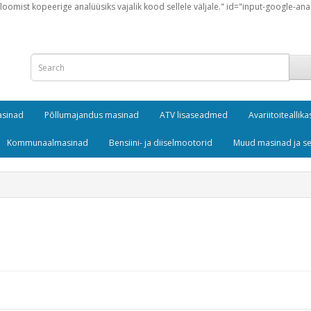
loomist kopeerige analüüsiks vajalik kood sellele väljale." id="input-google-ana
masinad
Põllumajandus masinad
ATV lisaseadmed
Avariitoiteallika
Kommunaalmasinad
Bensiini- ja diiselmootorid
Muud masinad ja 