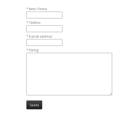
*
Nimi / Firma:
*
Telefon:
*
E-posti aadress:
*
Päring: