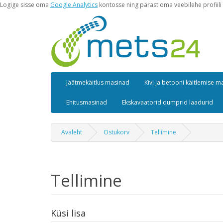
Logige sisse oma
Google Analytics
kontosse ning pärast oma veebilehe profiili 
Jäätmekäitlus masinad
Kivi ja betooni käitlemise 
Ehitusmasinad
Ekskavaatorid dumprid laadurid
Avaleht
Ostukorv
Tellimine
Tellimine
Küsi lisa