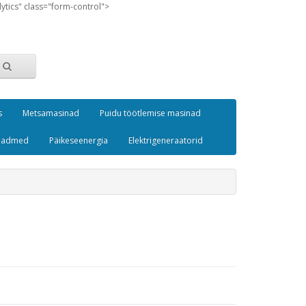
lytics" class="form-control">
s
Metsamasinad
Puidu töötlemise masinad
seadmed
Päikeseenergia
Elektrigeneraatorid