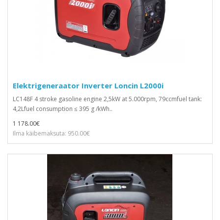
Elektrigeneraator Inverter Loncin L2000i
LC148F 4 stroke gasoline engine 2,5kW at 5.000rpm, 79ccmfuel tank:
4,2Lfuel consumption ≤ 395 g /kWh..
1 178.00€
Ilma käibemaksuta: 950.00€