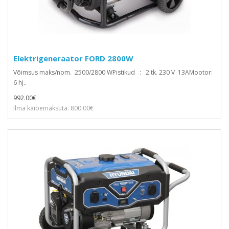
Elektrigeneraator FORD 2800W
Võimsus maks/nom. 2500/2800 WPistikud : 2 tk. 230 V 13AMootor:
6 hj..
992.00€
Ilma käibemaksuta: 800.00€