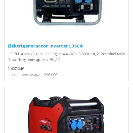
Elektrigeneraator Inverter L3500i
LC170F 4 stroke gasoline engine 4,4 kW at 3.600rpm, 212ccmfuel tank:
9 Lworking time: approx. 5h,AC ..
1 607.04€
Ilma käibemaksuta: 1 296.00€