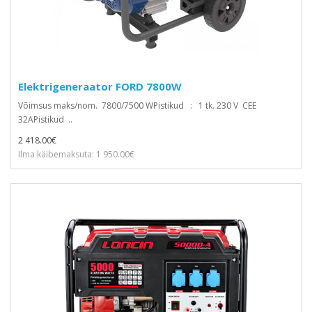
Elektrigeneraator FORD 7800W
Võimsus maks/nom. 7800/7500 WPistikud : 1 tk. 230 V CEE
32APistikud ..
2 418.00€
Ilma käibemaksuta: 1 950.00€