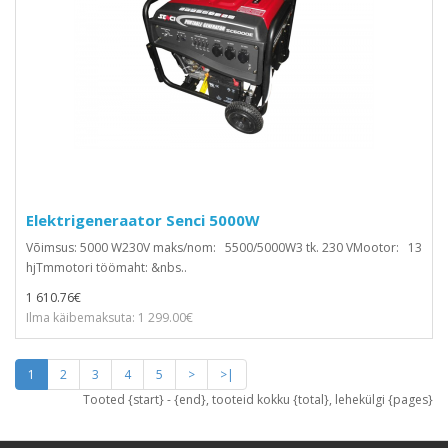
Elektrigeneraator Senci 5000W
Võimsus: 5000 W230V maks/nom: 5500/5000W3 tk. 230 VMootor: 13
hjTmmotori töömaht: &nbs..
1 610.76€
Ilma käibemaksuta: 1 299.00€
1
2
3
4
5
>
>|
Tooted {start} - {end}, tooteid kokku {total}, lehekülgi {pages}