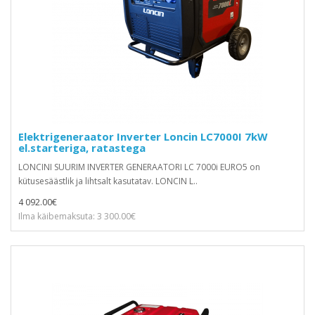
Elektrigeneraator Inverter Loncin LC7000I 7kW
el.starteriga, ratastega
LONCINI SUURIM INVERTER GENERAATORI LC 7000i EURO5 on
kütusesäästlik ja lihtsalt kasutatav. LONCIN L..
4 092.00€
Ilma käibemaksuta: 3 300.00€