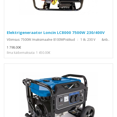
Elektrigeneraator Loncin LC8000 7500W 230/400V
Võimsus: 7500W /maksimaalne 8100WPistikud : 1 tk. 230 V &nb..
1 798.00€
Ilma käibemaksuta: 1 450.00€