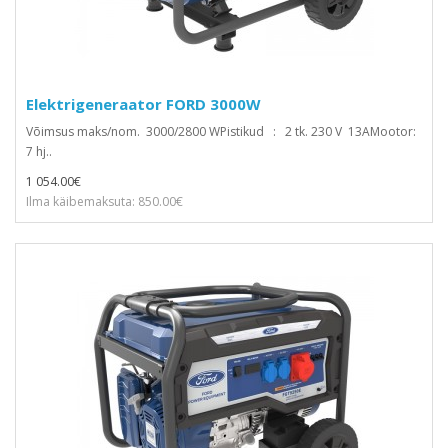
Elektrigeneraator FORD 3000W
Võimsus maks/nom. 3000/2800 WPistikud : 2 tk. 230 V 13AMootor:
7 hj..
1 054.00€
Ilma käibemaksuta: 850.00€