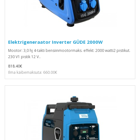
Elektrigeneraator Inverter GÜDE 2000W
Mootor: 3,0 hj 4-takti bensiinmootormaks. effekt: 2000 watti2 pistikut.
230 V1 pistik 12 V..
818.40€
Ilma käibemaksuta: 660.00€