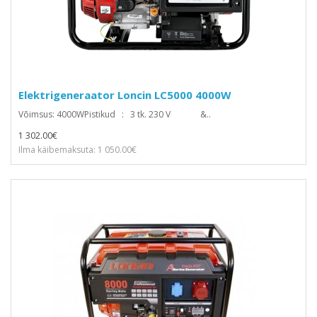
Elektrigeneraator Loncin LC5000 4000W
Võimsus: 4000WPistikud : 3 tk. 230 V &..
1 302.00€
Ilma käibemaksuta: 1 050.00€