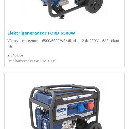
Elektrigeneraator FORD 6500W
Võimsus maks/nom. 6500/6000 WPistikud : 2 tk. 230 V 16APistikud
: &..
2 046.00€
Ilma käibemaksuta: 1 650.00€