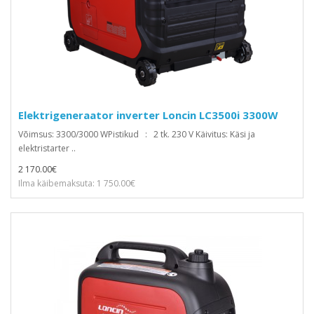
Elektrigeneraator inverter Loncin LC3500i 3300W
Võimsus: 3300/3000 WPistikud : 2 tk. 230 V Käivitus: Käsi ja
elektristarter ..
2 170.00€
Ilma käibemaksuta: 1 750.00€