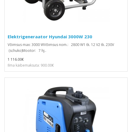
Elektrigeneraator Hyundai 3000W 230
Võimsus max: 3000 WVõimsus nom.: 2800 W1 tk. 12 V2 tk. 230V
(schuko)Mootor: 7 hj..
1 116.00€
Ilma käibemaksuta: 900.00€