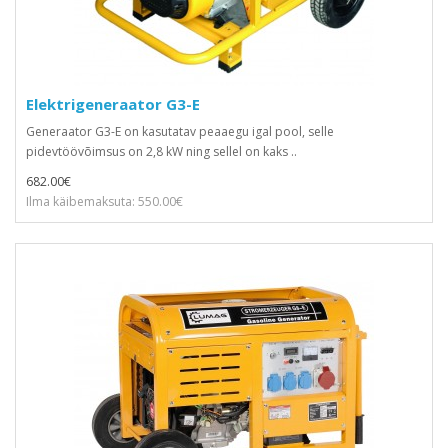
Elektrigeneraator G3-E
Generaator G3-E on kasutatav peaaegu igal pool, selle
pidevtöövõimsus on 2,8 kW ning sellel on kaks ..
682.00€
Ilma käibemaksuta: 550.00€