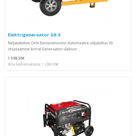
Elektrigeneraator G8-E
Neljataktiline OHV-bensiinimootor.Automaatne väljalülitus õli
otsasaamise korral.Generaatori ülekoor..
1 598.36€
Ilma käibemaksuta: 1 289.00€