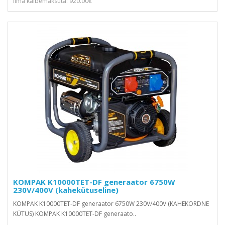
Ilma käibemaksuta: 920.00€
KOMPAK K10000TET-DF generaator 6750W
230V/400V (kahekütuseline)
KOMPAK K10000TET-DF generaator 6750W 230V/400V (KAHEKORDNE
KÜTUS) KOMPAK K10000TET-DF generaato..