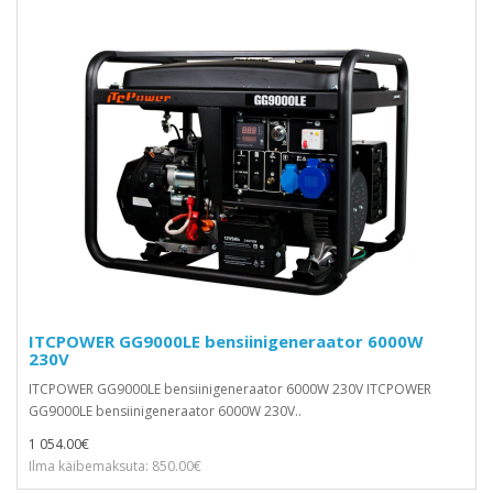
ITCPOWER GG9000LE bensiinigeneraator 6000W
230V
ITCPOWER GG9000LE bensiinigeneraator 6000W 230V ITCPOWER
GG9000LE bensiinigeneraator 6000W 230V..
1 054.00€
Ilma käibemaksuta: 850.00€