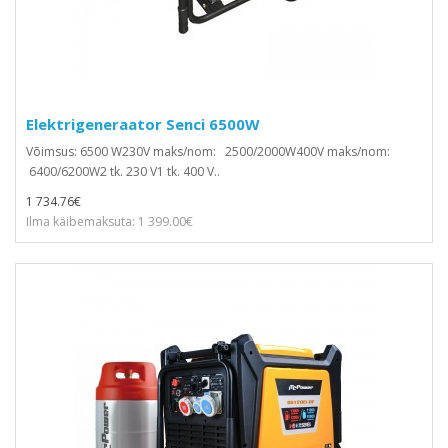
Elektrigeneraator Senci 6500W
Võimsus: 6500 W230V maks/nom: 2500/2000W400V maks/nom:
6400/6200W2 tk. 230 V1 tk. 400 V..
1 734.76€
Ilma käibemaksuta: 1 399.00€