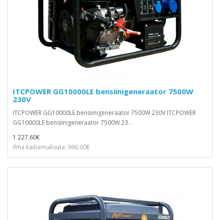
ITCPOWER GG10000LE bensiinigeneraator 7500W
230V
ITCPOWER GG10000LE bensiinigeneraator 7500W 230V ITCPOWER
GG10000LE bensiinigeneraator 7500W 23..
1 227.60€
Ilma käibemaksuta: 990.00€