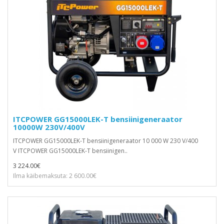
ITCPOWER GG15000LEK-T bensiinigeneraator
10000W 230V/400V
ITCPOWER GG15000LEK-T bensiinigeneraator 10 000 W 230 V/400
V ITCPOWER GG15000LEK-T bensiinigen..
3 224.00€
Ilma käibemaksuta: 2 600.00€