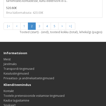
tarnimiseks kohtadesse, kuhu elektrivõrk ei u..
520.80€
Ilma käibemaksuta: 420.00€
|<
<
1
2
3
4
5
>
>|
Tooted {start} - {end}, tooteid kokku {total}, lehekülgi {pages}
Informatsioon
Meist
Järelmaks
Transpordi tingimused
Kasutustingimused
Privaatsus- ja andmekaitsetingimused
Klienditeenindus
Kontakt
Tootele pretensioonide esitamise tingimused
Kauba tagastamine
Sisukaart