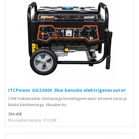
ITCPower GG3300F 3kw bensiini elektrigeneraator
3 kW maksimaalse võimsusega bensiinigeneraator terasest šassii ja
käsitsi käivitamisega. Ideaalne ko..
384.40€
Ilma käibemaksuta: 310.00€