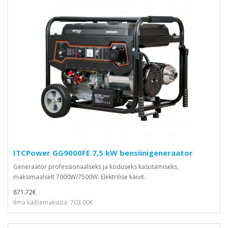
ITCPower GG9000FE 7,5 kW bensiinigeneraator
Generaator professionaalseks ja koduseks kasutamiseks,
maksimaalselt 7000W/7500W. Elektrilise käivit..
871.72€
Ilma käibemaksuta: 703.00€