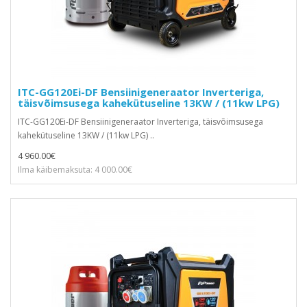
ITC-GG120Ei-DF Bensiinigeneraator Inverteriga,
täisvõimsusega kahekütuseline 13KW / (11kw LPG)
ITC-GG120Ei-DF Bensiinigeneraator Inverteriga, täisvõimsusega
kahekütuseline 13KW / (11kw LPG) ..
4 960.00€
Ilma käibemaksuta: 4 000.00€