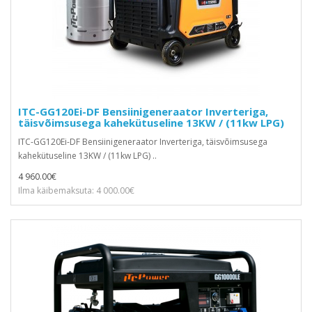
ITC-GG120Ei-DF Bensiinigeneraator Inverteriga,
täisvõimsusega kahekütuseline 13KW / (11kw LPG)
ITC-GG120Ei-DF Bensiinigeneraator Inverteriga, täisvõimsusega
kahekütuseline 13KW / (11kw LPG) ..
4 960.00€
Ilma käibemaksuta: 4 000.00€