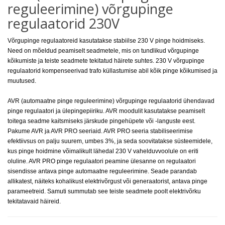
reguleerimine) võrgupinge
regulaatorid 230V
Võrgupinge regulaatoreid kasutatakse stabiilse 230 V pinge hoidmiseks.
Need on mõeldud peamiselt seadmetele, mis on tundlikud võrgupinge
kõikumiste ja teiste seadmete tekitatud häirete suhtes. 230 V võrgupinge
regulaatorid kompenseerivad trafo küllastumise abil kõik pinge kõikumised ja
muutused.
AVR (automaatne pinge reguleerimine) võrgupinge regulaatorid ühendavad
pinge regulaatori ja ülepingepiiriku. AVR moodulit kasutatakse peamiselt
toitega seadme kaitsmiseks järskude pingehüpete või -languste eest.
Pakume AVR ja AVR PRO seeriaid. AVR PRO seeria stabiliseerimise
efektiivsus on palju suurem, umbes 3%, ja seda soovitatakse süsteemidele,
kus pinge hoidmine võimalikult lähedal 230 V vahelduvvoolule on eriti
oluline. AVR PRO pinge regulaatori peamine ülesanne on regulaatori
sisendisse antava pinge automaatne reguleerimine. Seade parandab
allikatest, näiteks kohalikust elektrivõrgust või generaatorist, antava pinge
parameetreid. Samuti summutab see teiste seadmete poolt elektrivõrku
tekitatavaid häireid.