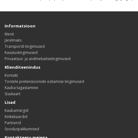
Informatsioon
Meist
Järelmaks
Transpordi tingimused
Kasutustingimused
Privaatsus- ja andmekaitsetingimused
Klienditeenindus
Kontakt
Tootele pretensioonide esitamise tingimused
Kauba tagastamine
Sisukaart
Lisad
Kaubamärgid
Kinkekaardid
Partnerid
Sooduspakkumised
Kontakteeru meiega