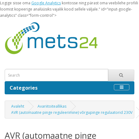
Logige sisse oma
Google Analytics
kontosse ning pärast oma veebilehe profiili
loomist kopeerige analüüsiks vajalik kood sellele väljale." id="input-google-
analytics" class="form-control">
Categories
Avaleht
Avariitoiteallikas
AVR (automaatne pinge reguleerimine) võrgupinge regulaatorid 230V
AVR (automaatne pinge