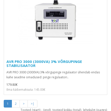
AVR PRO 3000 (3000VA) 3% VÕRGUPINGE
STABILISAATOR
AVR PRO 3000 (3000VA) 3% võrgupinge regulaator ühendab endas
kahe seadme omadused: pinge regulaatori..
179.80€
Ilma käibemaksuta: 145.00€
1
2
>
>|
Tooted {start} - {end}, tooteid kokku {total}, lehekülgi {pages}