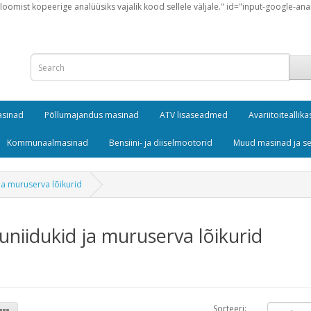
loomist kopeerige analüüsiks vajalik kood sellele väljale." id="input-google-ana
masinad
Põllumajandus masinad
ATV lisaseadmed
Avariitoiteallika
Kommunaalmasinad
Bensiini- ja diiselmootorid
Muud masinad ja 
ja muruserva lõikurid
niidukid ja muruserva lõikurid
Sorteeri: