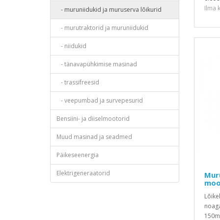
Ilma 
- muruniidukid ja muruserva lõikurid
- murutraktorid ja muruniidukid
- niidukid
- tänavapühkimise masinad
- trassifreesid
- veepumbad ja survepesurid
Bensiini- ja diiselmootorid
Muud masinad ja seadmed
Päikeseenergia
Elektrigeneraatorid
Muru
moo
Lõike
noaga
150mm