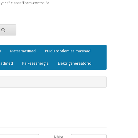
lytics" class="form-control">
s
Metsamasinad
Puidu töötlemise masinad
seadmed
Päikeseenergia
Elektrigeneraatorid
Näita