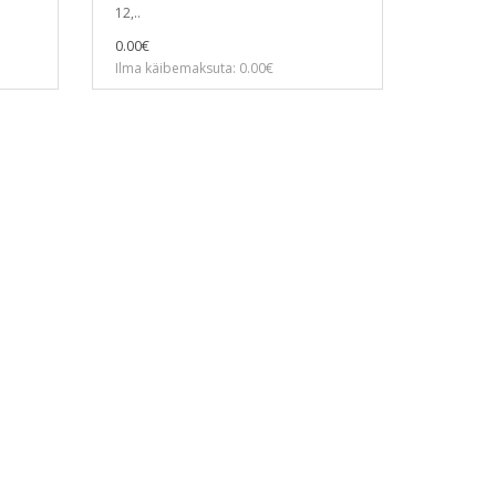
12,..
0.00€
Ilma käibemaksuta: 0.00€