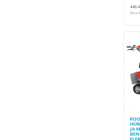
446.4
Ilma 
ROO
HÜB
JA 
BENS
ELE