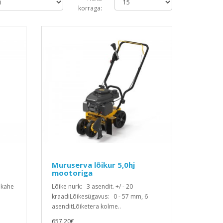
korraga:
Muruserva lõikur 5,0hj
mootoriga
 kahe
Lõike nurk: 3 asendit. +/ - 20
kraadiLõikesügavus: 0 - 57 mm, 6
asenditLõiketera kolme..
657.20€