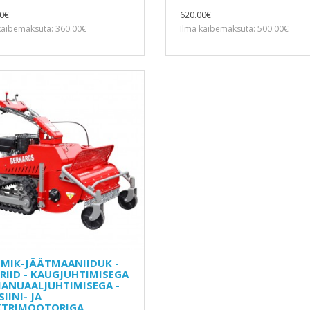
0€
620.00€
käibemaksuta: 360.00€
Ilma käibemaksuta: 500.00€
MIK-JÄÄTMAANIIDUK -
RIID - KAUGJUHTIMISEGA
MANUAALJUHTIMISEGA -
IINI- JA
KTRIMOOTORIGA