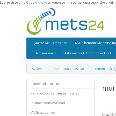
Logige sisse oma
Google Analytics
kontosse ning pärast oma veebilehe profiili 
Jäätmekäitlus masinad
Kivi ja betooni käitlemise 
Ehitusmasinad
Ekskavaatorid dumprid laadurid
Avaleht
Kommunaalmasinad
muruniidukid 
Jäätmekäitlus masinad
muru
Kivi ja betooni käitlemise masinad
Põllumajandus masinad
ATV lisaseadmed