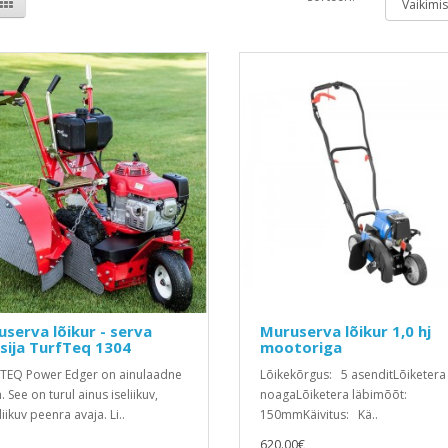
serva lõikur - serva
Muruserva lõikur 1,0 hj
sija TurfTeq 1304
mootoriga
TEQ Power Edger on ainulaadne
Lõikekõrgus: 5 asenditLõiketera
 See on turul ainus iseliikuv,
noagaLõiketera läbimõõt:
iikuv peenra avaja. Li..
150mmKäivitus: Kä..
620.00€