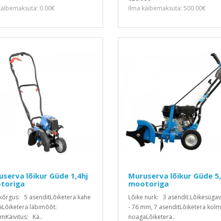
käibemaksuta: 0.00€
Ilma käibemaksuta: 500.00€
serva lõikur Güde 1,4hj
Muruserva lõikur Güde 5,
toriga
mootoriga
kõrgus: 5 asenditLõiketera kahe
Lõike nurk: 3 asendit.Lõikesüga
Lõiketera läbimõõt:
- 76 mm, 7 asenditLõiketera kol
Käivitus: Kä..
noagaLõiketera..