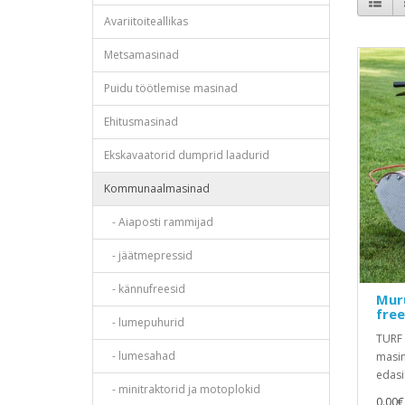
Avariitoiteallikas
Metsamasinad
Puidu töötlemise masinad
Ehitusmasinad
Ekskavaatorid dumprid laadurid
Kommunaalmasinad
- Aiaposti rammijad
- jäätmepressid
- kännufreesid
Muru
free
- lumepuhurid
TURF 
- lumesahad
masin.
edasil
- minitraktorid ja motoplokid
0.00€