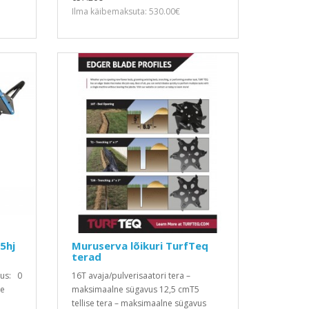
Ilma käibemaksuta: 530.00€
5hj
Muruserva lõikuri TurfTeq
terad
vus: 0
16T avaja/pulverisaatori tera –
me
maksimaalne sügavus 12,5 cmT5
tellise tera – maksimaalne sügavus