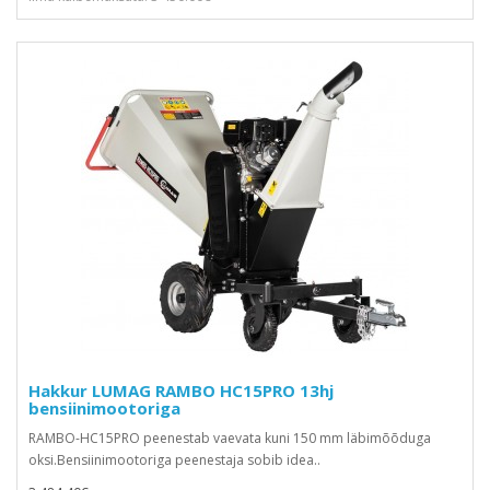
Hakkur LUMAG RAMBO HC15PRO 13hj
bensiinimootoriga
RAMBO-HC15PRO peenestab vaevata kuni 150 mm läbimõõduga
oksi.Bensiinimootoriga peenestaja sobib idea..