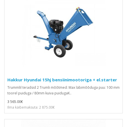
Hakkur Hyundai 15hj bensiinimootoriga + el.starter
Trummlil teradsid 2 Trumli mõõtmed: Max läbimõõduga puu: 100 mm
toorel puiduga / 80mm kuiva puidugaK..
3 565.00€
Ilma käibemaksuta: 2 875.00€