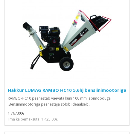
Hakkur LUMAG RAMBO HC10 5,6hj bensiinimootoriga
RAMBO-HC10 peenestab vaevata kuni 100 mm läbimõõduga
.Bensiinimootoriga peenestaja sobib ideaalselt ..
1 767.00€
Ilma käibemaksuta: 1 425.00€