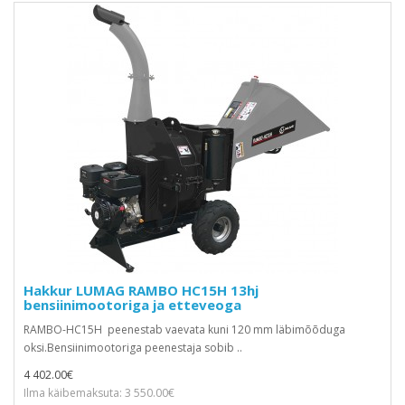
Hakkur LUMAG RAMBO HC15H 13hj
bensiinimootoriga ja etteveoga
RAMBO-HC15H peenestab vaevata kuni 120 mm läbimõõduga
oksi.Bensiinimootoriga peenestaja sobib ..
4 402.00€
Ilma käibemaksuta: 3 550.00€