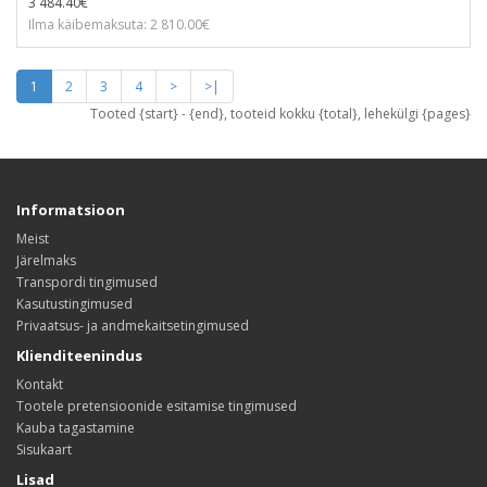
3 484.40€
Ilma käibemaksuta: 2 810.00€
1
2
3
4
>
>|
Tooted {start} - {end}, tooteid kokku {total}, lehekülgi {pages}
Informatsioon
Meist
Järelmaks
Transpordi tingimused
Kasutustingimused
Privaatsus- ja andmekaitsetingimused
Klienditeenindus
Kontakt
Tootele pretensioonide esitamise tingimused
Kauba tagastamine
Sisukaart
Lisad