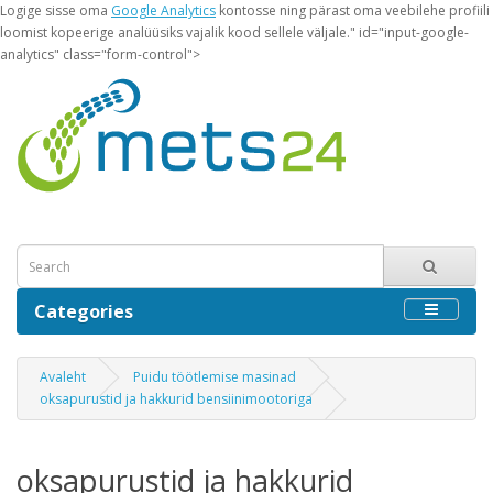
Logige sisse oma
Google Analytics
kontosse ning pärast oma veebilehe profiili
loomist kopeerige analüüsiks vajalik kood sellele väljale." id="input-google-
analytics" class="form-control">
Categories
Avaleht
Puidu töötlemise masinad
oksapurustid ja hakkurid bensiinimootoriga
oksapurustid ja hakkurid