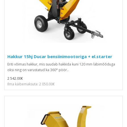
Hakkur 15hj Ducar bensiinimootoriga + el.starter
Eriti võimas hakkur, mis suudab hakkida kuni 120 mm läbimõõduga
oksi ning on varustatud ka 360° pöör..
2 542.00€
Ilma käibemaksuta: 2 050.00€