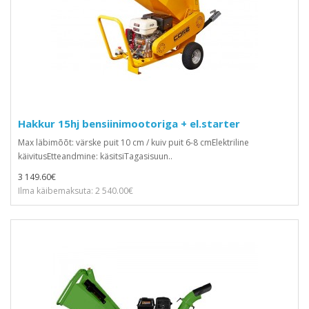
Hakkur 15hj bensiinimootoriga + el.starter
Max läbimõõt: värske puit 10 cm / kuiv puit 6-8 cmElektriline
käivitusEtteandmine: käsitsiTagasisuun..
3 149.60€
Ilma käibemaksuta: 2 540.00€