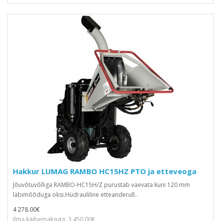
Hakkur LUMAG RAMBO HC15HZ PTO ja etteveoga
Jõuvõtuvõlliga RAMBO-HC15H/Z purustab vaevata kuni 120 mm
läbimõõduga oksi.Hüdrauliline etteanderull..
4 278.00€
Ilma käibemaksuta: 3 450.00€