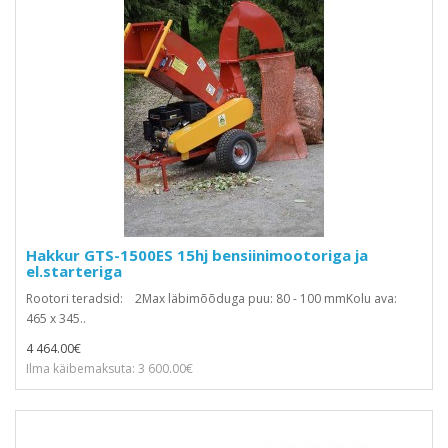
Hakkur GTS-1500ES 15hj bensiinimootoriga ja
el.starteriga
Rootori teradsid: 2Max läbimõõduga puu: 80 - 100 mmKolu ava:
465 x 345..
4 464.00€
Ilma käibemaksuta: 3 600.00€