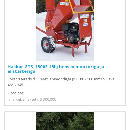
Hakkur GTS-1500E 15hj bensiinimootoriga ja
el.starteriga
Rootori teradsid: 2Max läbimõõduga puu: 80 - 100 mmKolu ava:
465 x 345..
4 092.00€
Ilma käibemaksuta: 3 300.00€