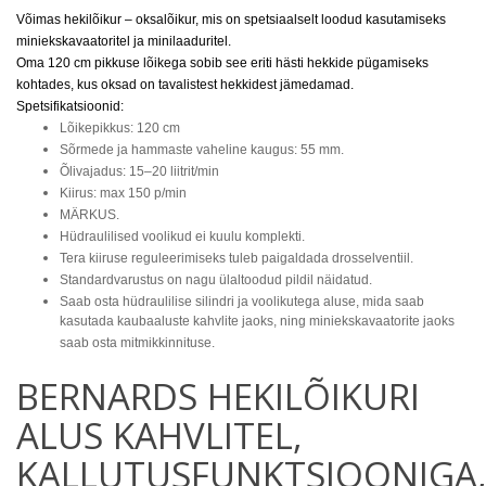
Võimas hekilõikur – oksalõikur, mis on spetsiaalselt loodud kasutamiseks
miniekskavaatoritel ja minilaaduritel.
Oma 120 cm pikkuse lõikega sobib see eriti hästi hekkide pügamiseks
kohtades, kus oksad on tavalistest hekkidest jämedamad.
Spetsifikatsioonid:
Lõikepikkus: 120 cm
Sõrmede ja hammaste vaheline kaugus: 55 mm.
Õlivajadus: 15–20 liitrit/min
Kiirus: max 150 p/min
MÄRKUS.
Hüdraulilised voolikud ei kuulu komplekti.
Tera kiiruse reguleerimiseks tuleb paigaldada drosselventiil.
Standardvarustus on nagu ülaltoodud pildil näidatud.
Saab osta hüdraulilise silindri ja voolikutega aluse, mida saab
kasutada kaubaaluste kahvlite jaoks, ning miniekskavaatorite jaoks
saab osta mitmikkinnituse.
BERNARDS HEKILÕIKURI
ALUS KAHVLITEL,
KALLUTUSFUNKTSIOONIGA