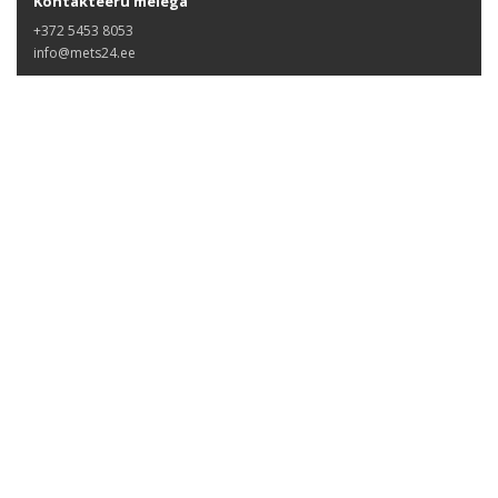
Kontakteeru meiega
+372 5453 8053
info@mets24.ee