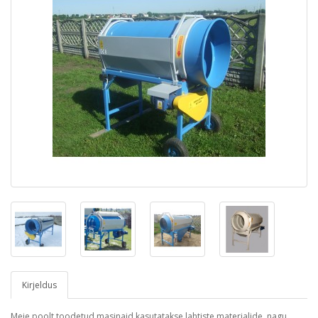
Kirjeldus
Meie poolt toodetud masinaid kasutatakse lahtiste materjalide, nagu