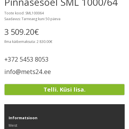
Pinnasesõel SML 1000/64
Toote kood: SML100064
Saadavus: Tarneaeg kuni 50 päeva
3 509.20€
Ilma käibemaksuta: 2 830.00€
+372 5453 8053
info@mets24.ee
Telli. Küsi lisa.
Informatsioon
Meist