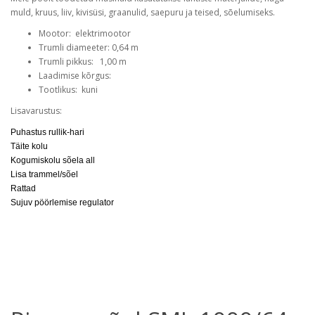
muld, kruus, liiv, kivisüsi, graanulid, saepuru ja teised, sõelumiseks.
Mootor: elektrimootor
Trumli diameeter: 0,64 m
Trumli pikkus: 1,00 m
Laadimise kõrgus:
Tootlikus: kuni
Lisavarustus:
Puhastus rullik-hari
Täite kolu
Kogumiskolu sõela all
Lisa trammel/sõel
Rattad
Sujuv pöörlemise regulator