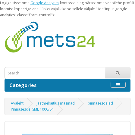
Logige sisse oma
Google Analytics
kontosse ning pärast oma veebilehe profiili
loomist kopeerige analüüsiks vajalik kood sellele väljale." id="input-google-
analytics" class="form-control">
Categories
Avaleht
Jäätmekäitlus masinad
pinnasesõelad
Pinnasesõel SML 1000/64