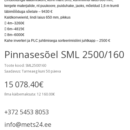
Lintsööturiga laadimiskorv, korvi maht 3m3, kummilindi laius 800 mm,
kergete materjalide, nt puukoore, puiduhake, jaoks, mõeldud 1,6 m trumli
läbimõõduga sõelale – 9430 €
Kaldkonveierid, lindi laius 650 mm, pikkus
 4m–3260€
 6m–4815€
 8m–6000€
Kahe inverteri ja PLC juhtimisega sorteerimisliini juhtkapp – 2500 €
Pinnasesõel SML 2500/160
Toote kood: SML2500160
Saadavus: Tarneaeg kuni 50 päeva
15 078.40€
Ilma käibemaksuta: 12 160.00€
+372 5453 8053
info@mets24.ee