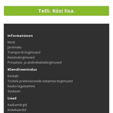
Telli. Küsi lisa.
Informatsioon
Meist
Järelmaks
Transpordi tingimused
Kasutustingimused
Privaatsus- ja andmekaitsetingimused
Klienditeenindus
Kontakt
Tootele pretensioonide esitamise tingimused
Kauba tagastamine
Sisukaart
Lisad
Kaubamärgid
Kinkekaardid