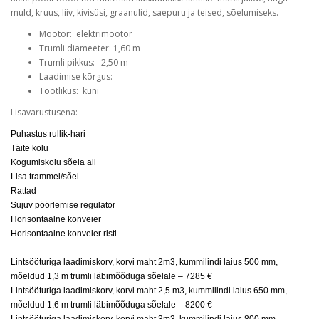
muld, kruus, liiv, kivisüsi, graanulid, saepuru ja teised, sõelumiseks.
Mootor: elektrimootor
Trumli diameeter: 1,60 m
Trumli pikkus: 2,50 m
Laadimise kõrgus:
Tootlikus: kuni
Lisavarustusena:
Puhastus rullik-hari
Täite kolu
Kogumiskolu sõela all
Lisa trammel/sõel
Rattad
Sujuv pöörlemise regulator
Horisontaalne konveier
Horisontaalne konveier risti
Lintsööturiga laadimiskorv, korvi maht 2m3, kummilindi laius 500 mm,
mõeldud 1,3 m trumli läbimõõduga sõelale – 7285 €
Lintsööturiga laadimiskorv, korvi maht 2,5 m3, kummilindi laius 650 mm,
mõeldud 1,6 m trumli läbimõõduga sõelale – 8200 €