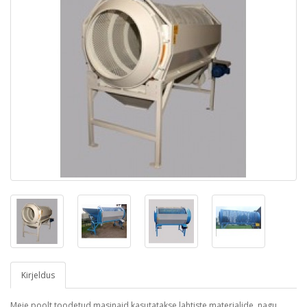
Kirjeldus
Meie poolt toodetud masinaid kasutatakse lahtiste materjalide, nagu