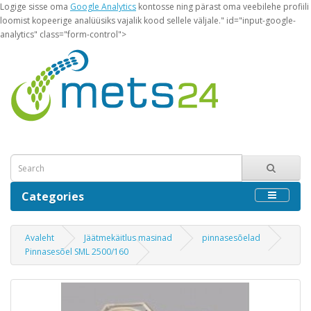
Logige sisse oma
Google Analytics
kontosse ning pärast oma veebilehe profiili
loomist kopeerige analüüsiks vajalik kood sellele väljale." id="input-google-
analytics" class="form-control">
Categories
Avaleht
Jäätmekäitlus masinad
pinnasesõelad
Pinnasesõel SML 2500/160