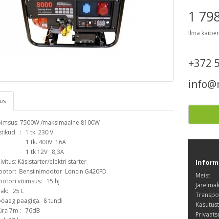
1 79
Ilma käibe
+372 
info@
dus
imsus: 7500W /maksimaalne 8100W
stikud : 1 tk. 230 V
 tk. 400V 16A
 tk 12V 8,3A
ivitus: Käsistarter/elektri starter
Inform
otor: Bensiinimootor Loncin G420FD
Meist
otori võimsus: 15 hj
Järelma
ak: 25 L
Transpo
öaeg paagiga. 8 tundi
Kasutus
üra 7m : 76dB
Privaats