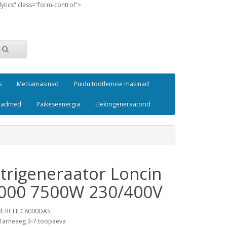
lytics" class="form-control">
s
Metsamasinad
Puidu töötlemise masinad
seadmed
Päikeseenergia
Elektrigeneraatorid
ktrigeneraator Loncin
000 7500W 230/400V
d: RCHLC8000DAS
Tarneaeg 3-7 tööpäeva