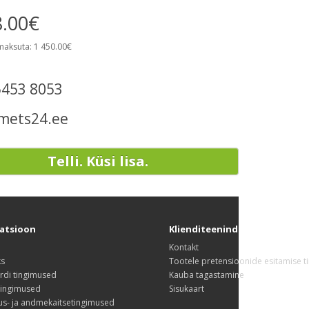
8.00€
maksuta: 1 450.00€
5453 8053
mets24.ee
Telli. Küsi lisa.
atsioon
Klienditeenindus
Kontakt
ks
Tootele pretensioonide esitamise 
rdi tingimused
Kauba tagastamine
tingimused
Sisukaart
us- ja andmekaitsetingimused