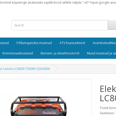
loomist kopeerige analüüsiks vajalik kood sellele väljale." id="input-google-ana
masinad
Põllumajandus masinad
ATV lisaseadmed
Avariitoiteallika
Kommunaalmasinad
Bensiini- ja diiselmootorid
Muud masinad ja 
tor Loncin LC8000 7500W 230/400V
Ele
LC8
Toote koo
Saadavus: 