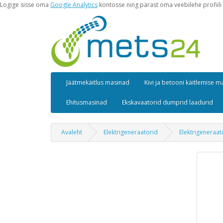
Logige sisse oma
Google Analytics
kontosse ning pärast oma veebilehe profiili 
Jäätmekäitlus masinad
Kivi ja betooni käitlemise 
Ehitusmasinad
Ekskavaatorid dumprid laadurid
Avaleht
Elektrigeneraatorid
Elektrigeneraa