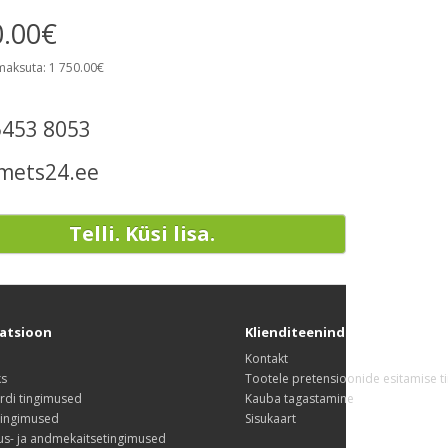
0.00€
maksuta: 1 750.00€
5453 8053
mets24.ee
Telli. Küsi lisa.
atsioon
Klienditeenindus
Kontakt
ks
Tootele pretensioonide esitamise 
rdi tingimused
Kauba tagastamine
tingimused
Sisukaart
us- ja andmekaitsetingimused