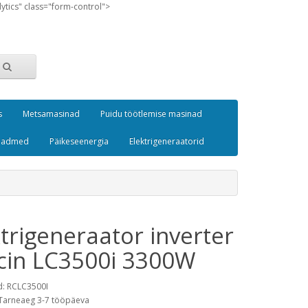
lytics" class="form-control">
s
Metsamasinad
Puidu töötlemise masinad
seadmed
Päikeseenergia
Elektrigeneraatorid
trigeneraator inverter
cin LC3500i 3300W
d: RCLC3500I
Tarneaeg 3-7 tööpäeva