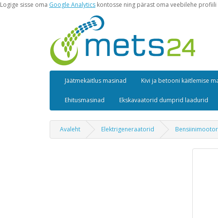
Logige sisse oma
Google Analytics
kontosse ning pärast oma veebilehe profiili 
Jäätmekäitlus masinad
Kivi ja betooni käitlemise 
Ehitusmasinad
Ekskavaatorid dumprid laadurid
Avaleht
Elektrigeneraatorid
Bensiinimootor