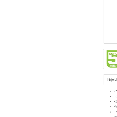
Kirjel
Võ
Pi
Kä
Mo
Pa