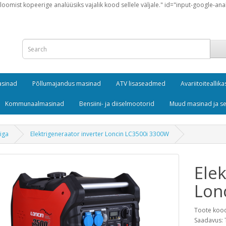
loomist kopeerige analüüsiks vajalik kood sellele väljale." id="input-google-ana
masinad
Põllumajandus masinad
ATV lisaseadmed
Avariitoiteallika
Kommunaalmasinad
Bensiini- ja diiselmootorid
Muud masinad ja 
iga
Elektrigeneraator inverter Loncin LC3500i 3300W
Elek
Lon
Toote koo
Saadavus: 