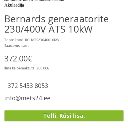
Akulaadija
Bernards generaatorite
230/400V ATS 10kW
Toote kood: RCHATS23040010KW
Saadavus: Laos
372.00€
Ilma käibemaksuta: 300.00€
+372 5453 8053
info@mets24.ee
Telli. Küsi lisa.