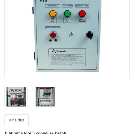
Kirjeldus
Juhtimine lõbi 5-soonelise kaabli.