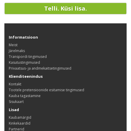
Telli. Küsi lisa.
Informatsioon
Meist
Järelmaks
Transpordi tingimused
Kasutustingimused
Privaatsus- ja andmekaitsetingimused
Klienditeenindus
Kontakt
Tootele pretensioonide esitamise tingimused
Kauba tagastamine
Sisukaart
Lisad
Kaubamärgid
Kinkekaardid
Partnerid