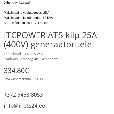
Juhend on kaasas!
Maksimaalne voolutugevus: 25 A
Maksimaalne toiteühendus: 12 KVA
Karbi mõõtmed: 30 x 17 x 40 cm
ITCPOWER ATS-kilp 25A
(400V) generaatoritele
Toote kood: ITCATS-W-25A-3
Saadavus: Tarneaeg kuni 14 tööpäeva
334.80€
Ilma käibemaksuta: 270.00€
+372 5453 8053
info@mets24.ee