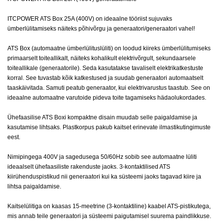
ITCPOWER ATS Box 25A (400V) on ideaalne tööriist sujuvaks
ümberlülitamiseks näiteks põhivõrgu ja generaatori/generaatori vahel!
ATS Box (automaatne ümberlülituslüliti) on loodud kiireks ümberlülitumiseks
primaarselt toiteallikalt, näiteks kohalikult elektrivõrgult, sekundaarsele
toiteallikale (generaatorile). Seda kasutatakse tavaliselt elektrikatkestuste
korral. See tuvastab kõik katkestused ja suudab generaatori automaatselt
taaskäivitada. Samuti peatub generaator, kui elektrivarustus taastub. See on
ideaalne automaatne varutoide pideva toite tagamiseks hädaolukordades.
Ühefaasilise ATS Boxi kompaktne disain muudab selle paigaldamise ja
kasutamise lihtsaks. Plastkorpus pakub kaitset erinevate ilmastikutingimuste
eest.
Nimipingega 400V ja sagedusega 50/60Hz sobib see automaatne lüliti
ideaalselt ühefaasiliste rakenduste jaoks. 3-kontaktilised ATS
kiirühenduspistikud nii generaatori kui ka süsteemi jaoks tagavad kiire ja
lihtsa paigaldamise.
Kaitselülitiga on kaasas 15-meetrine (3-kontaktiline) kaabel ATS-pistikutega,
mis annab teile generaatori ja süsteemi paigutamisel suurema paindlikkuse.