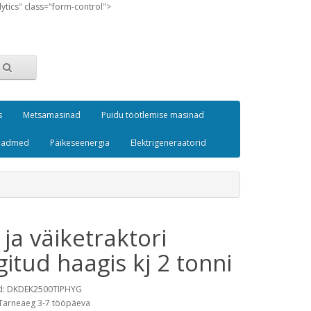
lytics" class="form-control">
s
Metsamasinad
Puidu töötlemise masinad
seadmed
Päikeseenergia
Elektrigeneraatorid
ja väiketraktori
gitud haagis kj 2 tonni
d: DKDEK2500TIPHYG
Tarneaeg 3-7 tööpäeva