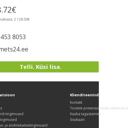
8.72€
maksuta: 2 128.00€
5453 8053
mets24.ee
Telli. Küsi lisa.
atsioon
Klienditeenindus
Kontakt
ks
Tootele pretensioonide esitamise 
rdi tingimused
Kauba tagastamine
tingimused
Sisukaart
us- ja andmekaitsetingimused