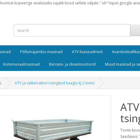
loomist kopeerige analüüsiks vajalik kood sellele väljale." id="input-google-ana
masinad
Põllumajandus masinad
ATV lisaseadmed
Avariitoiteallika
Kommunaalmasinad
Bensiini- ja diiselmootorid
Muud masinad ja 
s
ATV ja väiketraktori tsingitud haagis kj 2 tonni
ATV 
tsin
Toote koo
Saadavus: 