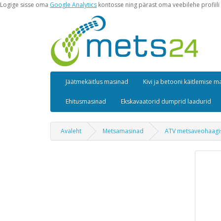
Logige sisse oma
Google Analytics
kontosse ning pärast oma veebilehe profiili 
Jäätmekäitlus masinad
Kivi ja betooni käitlemise 
Ehitusmasinad
Ekskavaatorid dumprid laadurid
Avaleht
Metsamasinad
ATV metsaveohaagi