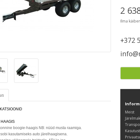
2 63
Ilma käibe
+372 
info@
dus
Inform
IKATSIOONID
Meist
Järelma
 HAAGIS
Transpo
tonnine boogie-haagis NB: nüüd musta raamiga.
Kasutus
 sobi kasutamiseks auto järelhaagisena.
Privaats