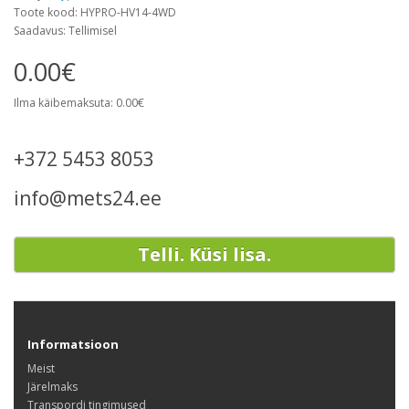
Toote kood: HYPRO-HV14-4WD
Saadavus: Tellimisel
0.00€
Ilma käibemaksuta: 0.00€
+372 5453 8053
info@mets24.ee
Telli. Küsi lisa.
Informatsioon
Meist
Järelmaks
Transpordi tingimused