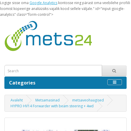
Logige sisse oma
Google Analytics
kontosse ning pärast oma veebilehe profiili
loomist kopeerige analüüsiks vajalik kood sellele väljale." id="input-google-
analytics" class="form-control">
Categories
Avaleht
Metsamasinad
metsaveohaagised
HYPRO HV14 Forwarder with beam steering + 4wd