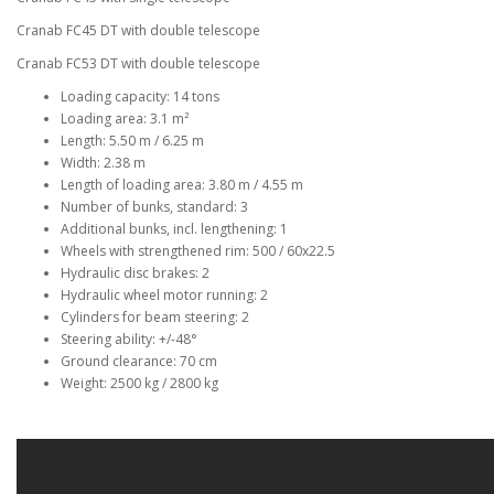
Cranab FC45 DT with double telescope
Cranab FC53 DT with double telescope
Loading capacity:
14 tons
Loading area:
3.1 m²
Length:
5.50 m / 6.25 m
Width:
2.38 m
Length of loading area:
3.80 m / 4.55 m
Number of bunks, standard:
3
Additional bunks, incl. lengthening:
1
Wheels with strengthened rim:
500 / 60x22.5
Hydraulic disc brakes:
2
Hydraulic wheel motor running:
2
Cylinders for beam steering:
2
Steering ability:
+/-48°
Ground clearance:
70 cm
Weight:
2500 kg / 2800 kg