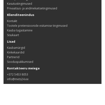
Kasutustingimused
Privaatsus- ja andmekaitsetingimused
Klienditeenindus
Kontakt
Tootele pretensioonide esitamise tingimused
Kauba tagastamine
Sisukaart
Lisad
Kaubamärgid
Kinkekaardid
Partnerid
Sooduspakkumised
Kontakteeru meiega
+372 5453 8053
info@mets24.ee