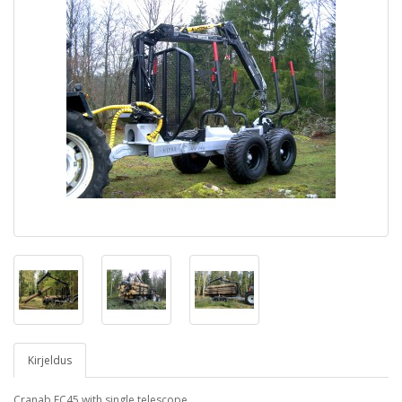
Kirjeldus
Cranab FC45 with single telescope