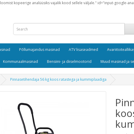
loomist kopeerige analüüsiks vajalik kood sellele väljale." id="input-google-ana
masinad
Põllumajandus masinad
ATV lisaseadmed
Avariitoiteallika
Kommunaalmasinad
Bensiini- ja diiselmootorid
Muud masinad ja 
Pinnasetihendaja 56 kg koos ratastega ja kummiplaadiga
Pin
koo
kum