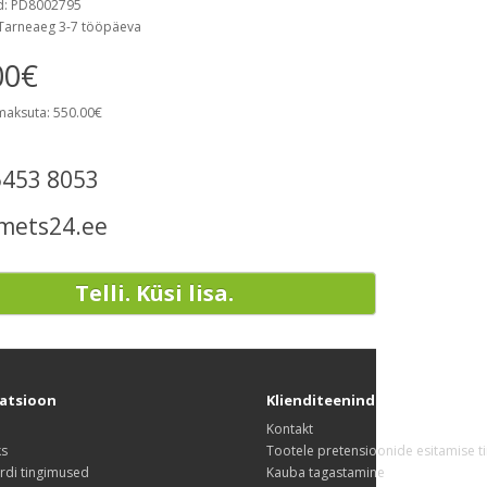
d: PD8002795
Tarneaeg 3-7 tööpäeva
00€
maksuta: 550.00€
5453 8053
mets24.ee
Telli. Küsi lisa.
atsioon
Klienditeenindus
Kontakt
ks
Tootele pretensioonide esitamise 
rdi tingimused
Kauba tagastamine