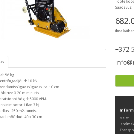
Toote koo
Saadavus: 
682.
Ilma käibe
+372 
info@
dus
al: 56 kg
entrifugaaljõud: 10 kN.
hendamissügavusügavus: ca. 10 cm
ökiirus: 0-20 m minutis.
bratsioonilöögid: 5000 VPM.
nsiinimootor: Lifan 3 hj
Inform
udlus: 250 m2. tunnis.
aadi mõõdud: 40 x 30 cm
Meist
Järelma
Transpo