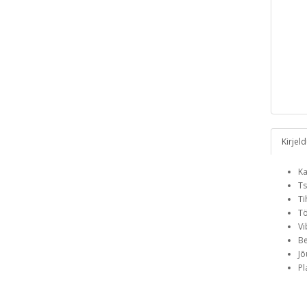
Kirjel
Ka
Ts
Ti
Tö
Vi
Be
Jõ
Pl