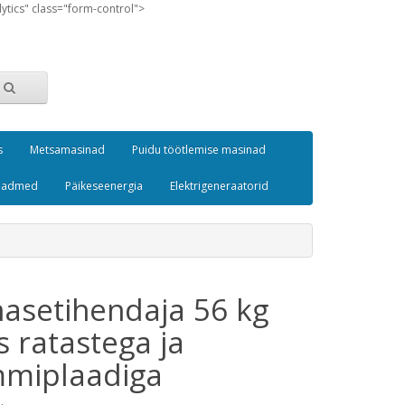
lytics" class="form-control">
s
Metsamasinad
Puidu töötlemise masinad
seadmed
Päikeseenergia
Elektrigeneraatorid
nasetihendaja 56 kg
s ratastega ja
miplaadiga