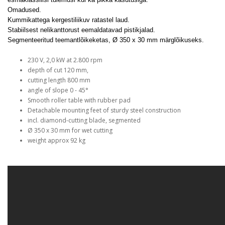
Omadused.
Kummikattega kergestiliikuv ratastel laud.
Stabiilsest nelikanttorust eemaldatavad pistikjalad.
Segmenteeritud teemantlõikeketas, Ø 350 x 30 mm märglõikuseks.
230 V, 2,0 kW at 2.800 rpm
depth of cut 120 mm,
cutting length 800 mm
angle of slope 0 - 45°
Smooth roller table with rubber pad
Detachable mounting feet of sturdy steel construction
incl. diamond-cutting blade, segmented
Ø 350 x 30 mm for wet cutting
weight approx 92 kg