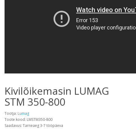
Kivilõikemasin LUMAG
STM 350-800
Tootja:
Lumag
Toote kood: LMSTM350-800
Saadavus: Tarneaeg 3-7 tööpäeva