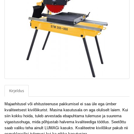
Kirjeldus
Majaehitusel või ehitusteenuse pakkumisel ei saa üle ega ümber
kvaliteetsest kivilõikurist. Masina kasutusala on aga oluliselt laiem. Kui
siin kokku hoida, tuleb arvestada ebapuhtama tulemuse ja suurema
vigastusohuga, mida põhjustab halvema kvaliteediga töötlus. Seetõttu
saab valiku teha ainult LUMAGi kasuks. Kvaliteetne kivilõikur pakub nii
esmaklassilisi tulemusi kui ka pikka kasutusiga.