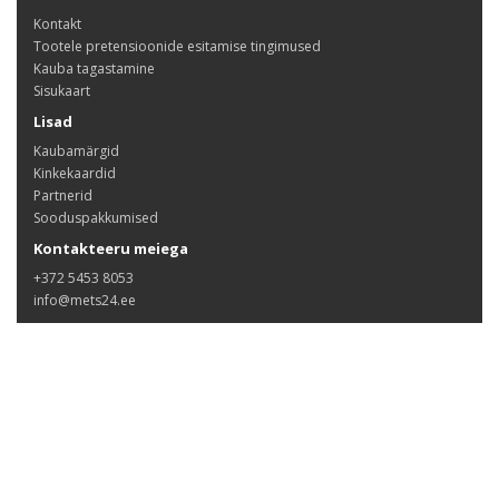
Kontakt
Tootele pretensioonide esitamise tingimused
Kauba tagastamine
Sisukaart
Lisad
Kaubamärgid
Kinkekaardid
Partnerid
Sooduspakkumised
Kontakteeru meiega
+372 5453 8053
info@mets24.ee