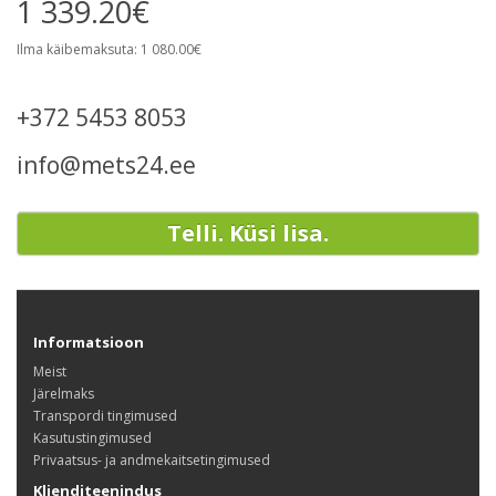
1 339.20€
Ilma käibemaksuta: 1 080.00€
+372 5453 8053
info@mets24.ee
Telli. Küsi lisa.
Informatsioon
Meist
Järelmaks
Transpordi tingimused
Kasutustingimused
Privaatsus- ja andmekaitsetingimused
Klienditeenindus