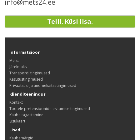
info@mets24.ee
Telli. Küsi lisa.
Informatsioon
Meist
Järelmaks
Transpordi tingimused
Kasutustingimused
Privaatsus- ja andmekaitsetingimused
Klienditeenindus
Kontakt
Tootele pretensioonide esitamise tingimused
Kauba tagastamine
Sisukaart
Lisad
Kaubamärgid