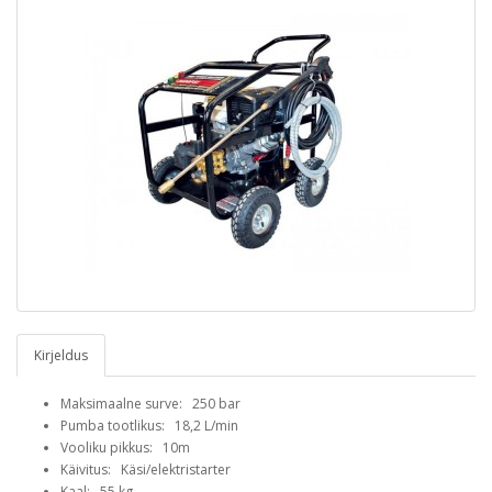
Kirjeldus
Maksimaalne surve: 250 bar
Pumba tootlikus: 18,2 L/min
Vooliku pikkus: 10m
Käivitus: Käsi/elektristarter
Kaal: 55 kg