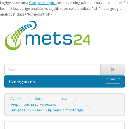
Logige sisse oma
Google Analytics
kontosse ning pärast oma veebilehe profiili
loomist kopeerige analüüsiks vajalik kood sellele väljale." id="input-google-
analytics" class="form-control">
Categories
Avaleht
Kommunaalmasinad
veepumbad ja survepesurid
Survepesur 248BAR 13 hj. bensiinimootoriga