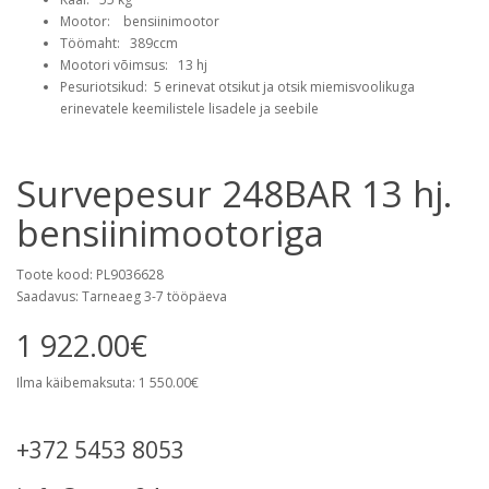
Mootor: bensiinimootor
Töömaht: 389ccm
Mootori võimsus: 13 hj
Pesuriotsikud: 5 erinevat otsikut ja otsik miemisvoolikuga
erinevatele keemilistele lisadele ja seebile
Survepesur 248BAR 13 hj.
bensiinimootoriga
Toote kood: PL9036628
Saadavus: Tarneaeg 3-7 tööpäeva
1 922.00€
Ilma käibemaksuta: 1 550.00€
+372 5453 8053