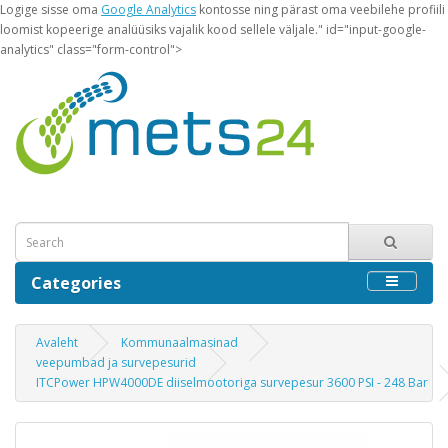
Logige sisse oma
Google Analytics
kontosse ning pärast oma veebilehe profiili
loomist kopeerige analüüsiks vajalik kood sellele väljale." id="input-google-
analytics" class="form-control">
Categories
Avaleht
Kommunaalmasinad
veepumbad ja survepesurid
ITCPower HPW4000DE diiselmootoriga survepesur 3600 PSI - 248 Bar