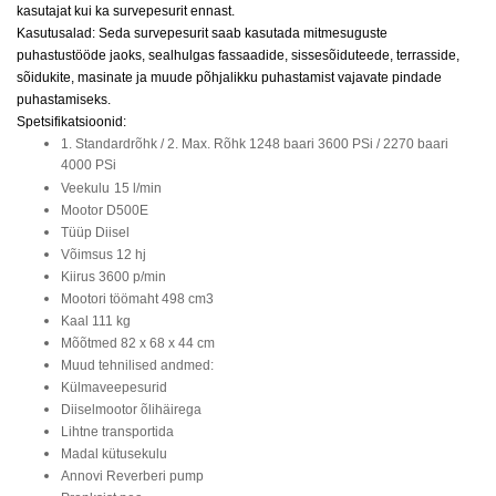
kasutajat kui ka survepesurit ennast.
Kasutusalad: Seda survepesurit saab kasutada mitmesuguste
puhastustööde jaoks, sealhulgas fassaadide, sissesõiduteede, terrasside,
sõidukite, masinate ja muude põhjalikku puhastamist vajavate pindade
puhastamiseks.
Spetsifikatsioonid:
1. Standardrõhk / 2. Max. Rõhk 1248 baari 3600 PSi / 2270 baari
4000 PSi
Veekulu
15 l/min
Mootor D500E
Tüüp Diisel
Võimsus 12 hj
Kiirus 3600 p/min
Mootori töömaht 498 cm3
Kaal 111 kg
Mõõtmed 82 x 68 x 44 cm
Muud tehnilised andmed:
Külmaveepesurid
Diiselmootor õlihäirega
Lihtne transportida
Madal kütusekulu
Annovi Reverberi pump