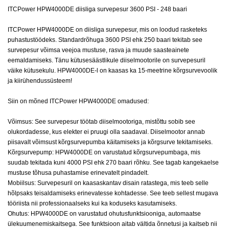
ITCPower HPW4000DE diisliga survepesur 3600 PSI - 248 baari
ITCPower HPW4000DE on diisliga survepesur, mis on loodud rasketeks
puhastustöödeks. Standardrõhuga 3600 PSI ehk 250 baari tekitab see
survepesur võimsa veejoa mustuse, rasva ja muude saasteainete
eemaldamiseks. Tänu kütusesäästlikule diiselmootorile on survepesuril
väike kütusekulu. HPW4000DE-l on kaasas ka 15-meetrine kõrgsurvevoolik
ja kiirühendussüsteem!
Siin on mõned ITCPower HPW4000DE omadused:
Võimsus: See survepesur töötab diiselmootoriga, mistõttu sobib see
olukordadesse, kus elekter ei pruugi olla saadaval. Diiselmootor annab
piisavalt võimsust kõrgsurvepumba käitamiseks ja kõrgsurve tekitamiseks.
Kõrgsurvepump: HPW4000DE on varustatud kõrgsurvepumbaga, mis
suudab tekitada kuni 4000 PSI ehk 270 baari rõhku. See tagab kangekaelse
mustuse tõhusa puhastamise erinevatelt pindadelt.
Mobiilsus: Survepesuril on kaasaskantav disain ratastega, mis teeb selle
hõlpsaks teisaldamiseks erinevatesse kohtadesse. See teeb sellest mugava
tööriista nii professionaalseks kui ka koduseks kasutamiseks.
Ohutus: HPW4000DE on varustatud ohutusfunktsiooniga, automaatse
ülekuumenemiskaitsega. See funktsioon aitab vältida õnnetusi ja kaitseb nii