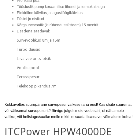
Pronksist pea
Tööstuslik pump keraamilise tihendi ja termokaitsega
Elektriline käivitus ja tagasilöögikäivitus
Püstol ja otsikud
Kõrgsurvevoolik (kiirühendussüsteem) 15 meetrit
Lisadena saadaval:
Survevoolikud 8m ja 15m
Turbo düüsid
Liiva-vee pritsi otsik
Vooliku pool
Terassipesur
Telekoop pikendus 7m
Kokkuvõttes suurepärane survepesur väikese raha eest! Kas otsite suuremat
või väiksemat survepesurit? Sirvige julgelt meie veebisaiti, et näha meie
valikut, või helistage/saatke meile e-kiri, et saada lisateavet võimaluste kohta!
ITCPower HPW4000DE