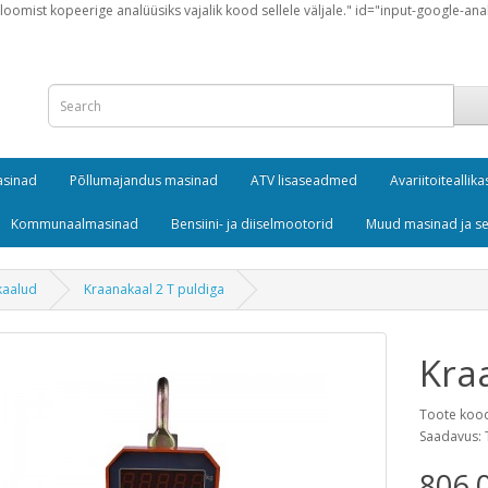
loomist kopeerige analüüsiks vajalik kood sellele väljale." id="input-google-ana
masinad
Põllumajandus masinad
ATV lisaseadmed
Avariitoiteallika
Kommunaalmasinad
Bensiini- ja diiselmootorid
Muud masinad ja 
kaalud
Kraanakaal 2 T puldiga
Kra
Toote koo
Saadavus: 
806.