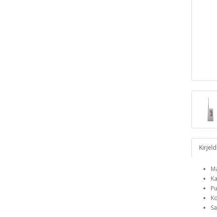
Kirjel
Ma
Ka
Pu
Ko
Sa