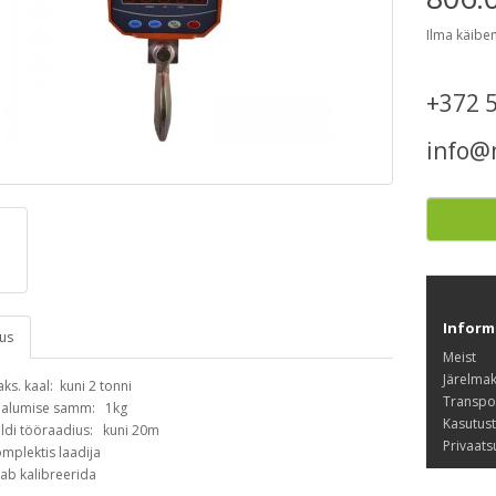
Ilma käibe
+372 
info@
Inform
dus
Meist
Järelma
ks. kaal: kuni 2 tonni
Transpo
alumise samm: 1kg
Kasutus
ldi tööraadius: kuni 20m
Privaats
mplektis laadija
ab kalibreerida