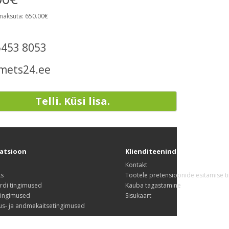
maksuta: 650.00€
5453 8053
mets24.ee
Telli. Küsi lisa.
atsioon
Klienditeenindus
Kontakt
ks
Tootele pretensioonide esitamise 
rdi tingimused
Kauba tagastamine
tingimused
Sisukaart
us- ja andmekaitsetingimused