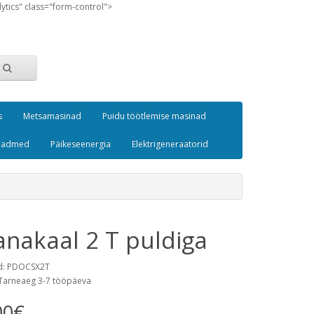
lytics" class="form-control">
s
Metsamasinad
Puidu töötlemise masinad
seadmed
Päikeseenergia
Elektrigeneraatorid
anakaal 2 T puldiga
d: PDOCSX2T
Tarneaeg 3-7 tööpäeva
00€