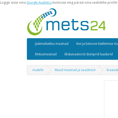
Logige sisse oma
Google Analytics
kontosse ning pärast oma veebilehe profiili 
Jäätmekäitlus masinad
Kivi ja betooni käitlemise 
Ehitusmasinad
Ekskavaatorid dumprid laadurid
Avaleht
Muud masinad ja seadmed
kraana