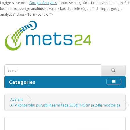
Logige sisse oma
Google Analytics
kontosse ning pärast oma veebilehe profiili
loomist kopeerige analüüsiks vajalik kood sellele väljale." id="input-google-
analytics" class="form-control">
Categories
Avaleht
ATV kõrgerohu purusti (haamritega 350g) 145cm ja 24hj mootoriga