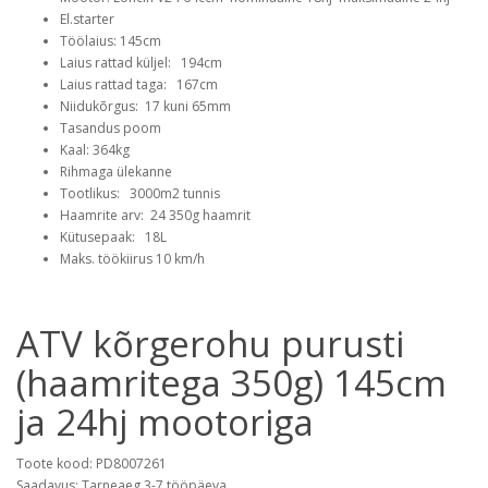
El.starter
Töölaius: 145cm
Laius rattad küljel: 194cm
Laius rattad taga: 167cm
Niidukõrgus: 17 kuni 65mm
Tasandus poom
Kaal: 364kg
Rihmaga ülekanne
Tootlikus: 3000m2 tunnis
Haamrite arv: 24 350g haamrit
Kütusepaak: 18L
Maks. töökiirus 10 km/h
ATV kõrgerohu purusti
(haamritega 350g) 145cm
ja 24hj mootoriga
Toote kood: PD8007261
Saadavus: Tarneaeg 3-7 tööpäeva