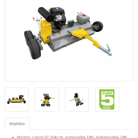
Kirjeldus
Mootor: Loncin V2 764ccm nominaalne 18hj maksimaalne 24hj