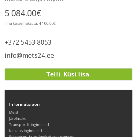
5 084.00€
Ilma käibemaksuta: 4 100.00€
+372 5453 8053
info@mets24.ee
Telli. Küsi lisa.
Informatsioon
Meist
Järelmaks
Transpordi tingimused
Kasutustingimused
Privaatsus- ja andmekaitsetingimused