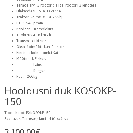
Terade arv: 3 rootorit ja igal rootoril 2 lendtera
Ülekande tüüp ja ülekanne:
Traktori võimsus: 30 - 55hj
PTO: 540 p/min
Kardaan: Komplektis
Töökiirus 4 - 6 km / h
Transpordi kiirus:
Oksa läbimõõt: kuni 3 - 4 cm
Kinnitus: kolmepunkti Kat 1
Mõõtmed: Pikkus.
Laius.
Kõrgus
Kaal: 266kg
Hooldusniiduk KOSOKP-
150
Toote kood: PXKOSOKP150
Saadavus: Tarneaeg kuni 14 tööpäeva
3 100.00€