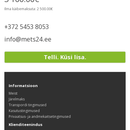
Ilma käibemaksuta: 2 500.00€
+372 5453 8053
info@mets24.ee
Telli. Küsi lisa.
Informatsioon
Meist
Järelmaks
Transpordi tingimused
Kasutustingimused
Privaatsus- ja andmekaitsetingimused
Klienditeenindus