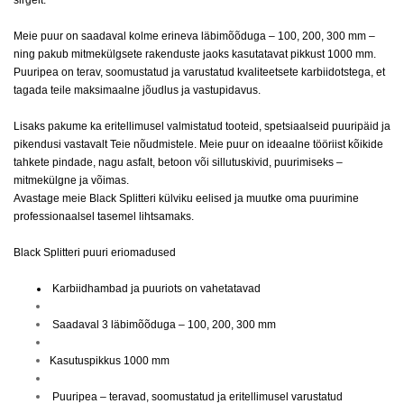
sirgelt.
Meie puur on saadaval kolme erineva läbimõõduga – 100, 200, 300 mm –
ning pakub mitmekülgsete rakenduste jaoks kasutatavat pikkust 1000 mm.
Puuripea on terav, soomustatud ja varustatud kvaliteetsete karbiidotstega, et
tagada teile maksimaalne jõudlus ja vastupidavus.
Lisaks pakume ka eritellimusel valmistatud tooteid, spetsiaalseid puuripäid ja
pikendusi vastavalt Teie nõudmistele. Meie puur on ideaalne tööriist kõikide
tahkete pindade, nagu asfalt, betoon või sillutuskivid, puurimiseks –
mitmekülgne ja võimas.
Avastage meie Black Splitteri külviku eelised ja muutke oma puurimine
professionaalsel tasemel lihtsamaks.
Black Splitteri puuri eriomadused
Karbiidhambad ja puuriots on vahetatavad
Saadaval 3 läbimõõduga – 100, 200, 300 mm
Kasutuspikkus 1000 mm
Puuripea – teravad, soomustatud ja eritellimusel varustatud