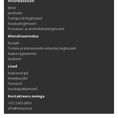
Informatsioon
Meist
Järelmaks
Transpordi tingimused
Kasutustingimused
Privaatsus- ja andmekaitsetingimused
Klienditeenindus
Kontakt
Tootele pretensioonide esitamise tingimused
Kauba tagastamine
Sisukaart
Lisad
Kaubamärgid
Kinkekaardid
Partnerid
Sooduspakkumised
Kontakteeru meiega
+372 5453 8053
info@mets24.ee