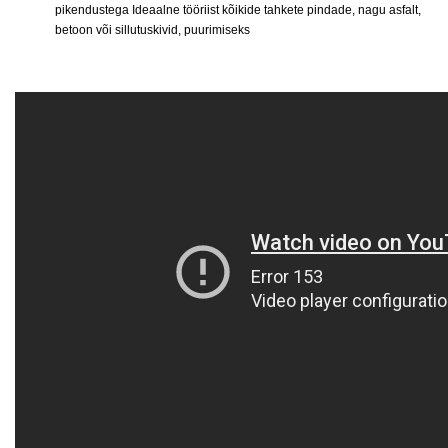
pikendustega Ideaalne tööriist kõikide tahkete pindade, nagu asfalt,
betoon või sillutuskivid, puurimiseks