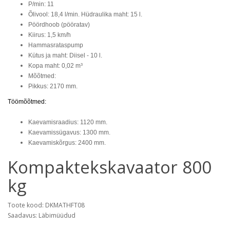
P/min: 11
Õlivool: 18,4 l/min. Hüdraulika maht: 15 l.
Pöördhoob (pööratav)
Kiirus: 1,5 km/h
Hammasrataspump
Kütus ja maht: Diisel - 10 l.
Kopa maht: 0,02 m³
Mõõtmed:
Pikkus: 2170 mm.
Töömõõtmed:
Kaevamisraadius: 1120 mm.
Kaevamissügavus: 1300 mm.
Kaevamiskõrgus: 2400 mm.
Kompaktekskavaator 800
kg
Toote kood: DKMATHFT08
Saadavus: Läbimüüdud