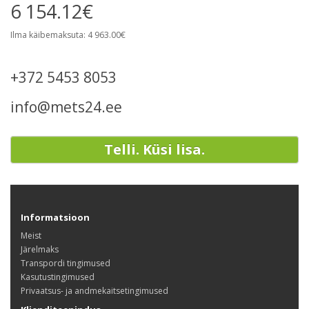
6 154.12€
Ilma käibemaksuta: 4 963.00€
+372 5453 8053
info@mets24.ee
Telli. Küsi lisa.
Informatsioon
Meist
Järelmaks
Transpordi tingimused
Kasutustingimused
Privaatsus- ja andmekaitsetingimused