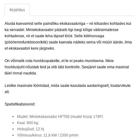
Kirjeldus
Alusta kaevamist selle paindliku ekskavaatoriga – nii kitsastes kohtades kui
ka servadel. Miniekskavaator pääseb ligi isegi kõige väiksematesse
kohtadesse, nii et saate teha täpset tööd. Selle kiikhoovaga
(pöörlemisfunktsioon/kiik) saate kaevata näiteks seina või müüri äärde, ilma
et ekskavaatori kere järgneks.
On võimalik osta hoolduspakette, et te ei peaks muretsema. Meie
hooldusjuht nõustab teid ja viib läbi kontrolle. Seejärel saate oma masinat
täiel rinnal nautida.
Leidke masinale tööriistad, mida saate kasutada aastaringselt, lisatarvikute
alt.
Spetsifikatsioonid:
Mudel: Miniekskavaator HFT08 (mudel Koop 178F)
Kaal: 800 kg.
Hobujõud: 12 hj
Võimsus/kiirus: 11,8 kW / 2300 p/min